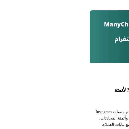
أفضل بدائل ManyChat لأتمتة
أصبحت الشركات اليوم تستخدم منصات Instagram
automat لبناء DM Funnels، وأتمتة المحادثات،
 بيانات العملاء،