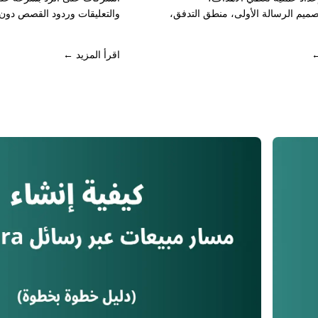
صميم الرسالة الأولى، منطق التدفق،
والتعليقات وردود القصص دون 
التي يجب اتباعها قبل الإطلاق.
اليدوي. في هذا الدليل ستجد أ
الرد التلقائي لاستخدامها في تول
←
اقرأ المزيد ←
المحتملين وخدمة العملاء ومس
والحجوزات وتحسين التفاعل با
رسائل Instagram (Instagram DM automation).