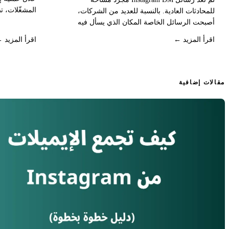
المشغّلات، ت
للمحادثات العادية. بالنسبة للعديد من الشركات،
وأهم القواعد 
أصبحت الرسائل الخاصة المكان الذي يسأل فيه
العملاء عن الأسعار، ويطلبون تفاصيل المنتجات،
اقرأ المزيد ←
اقرأ المزيد 
ويردون على Stories، ويطالبون بالعروض،
ويحجزون المكالمات، ويطرحون أسئلة الدعم،
ويقررون ما إذا كانوا سيشترون أم لا. ولهذا السبب
تبحث المزيد من العلامات التجارية عن أدوات
مقالات إضافية
أتمتة Instagram DM.