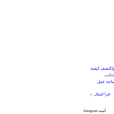
 على كيفية تنظيم لوحة تحكم Elpidan واكتشف كيفية
، المحادثات،
ساحة عمل
اقرأ المقال ←
أتمتة Instagram